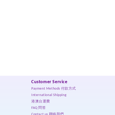
Customer Service
Payment Methods 付款方式
International Shipping
港澳台運費
FAQ 問答
Contact us 聯絡我們